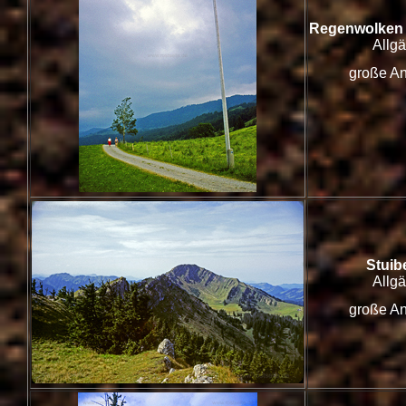
Regenwolken 
Allg
große An
Stuib
Allg
große An