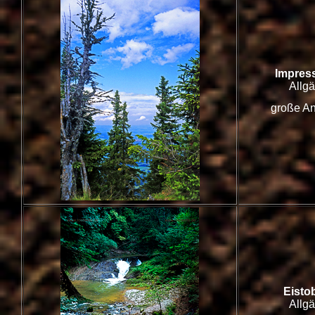
Impres
Allg
große An
Eisto
Allg