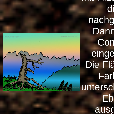
d
nachg
Dann
Com
eing
Die Fl
Far
untersc
Eb
ausg