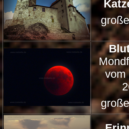
Katz
große
Blu
Mondf
vom 
2
große
Erin