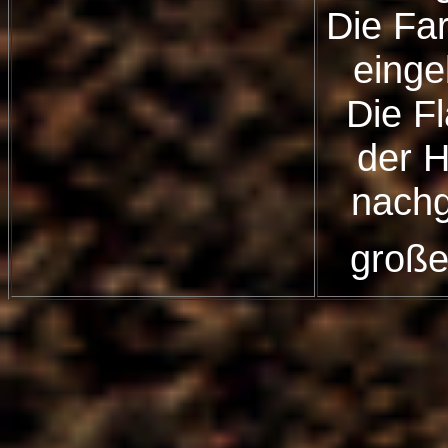
Die Fa
einge
Die F
der H
nachg
große