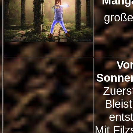
Manga
große
Vo
Sonne
Zuerst
Bleist
ents
Mit Filz