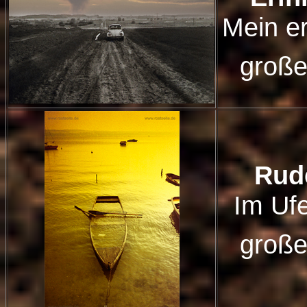
Mein e
große
Rud
Im Uf
große