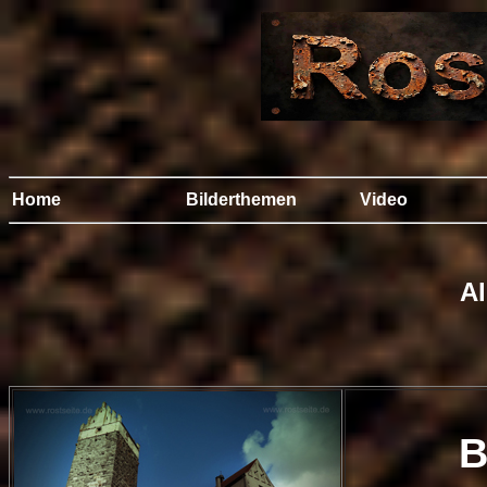
Home
Bilderthemen
Video
Al
B