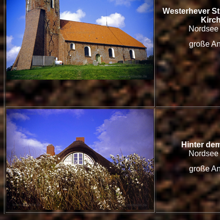
Westerhever St
Kirc
Nordsee
große An
Hinter de
Nordsee
große An