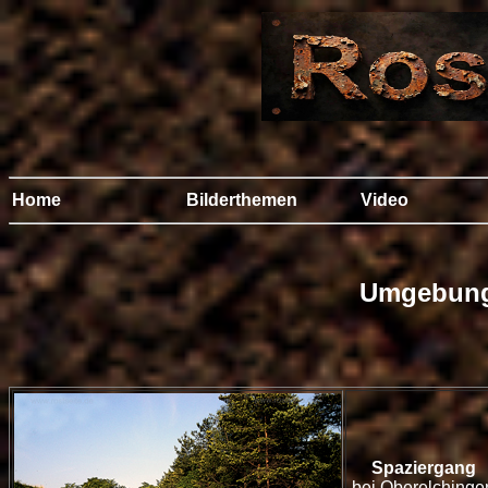
Home
Bilderthemen
Video
Umgebung
Spaziergang
bei Oberelchinge